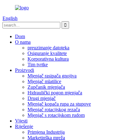
English
Dom
O nama
preuzimanje datoteka
Osiguranje kvalitete
Korporativna kultura
Tim tvrtke
Proizvodi
Mjenjač rasipača gnojiva
Mjenjač mlatilice
Zupčanik mjenjača
Hidraulički pogon mjenjača
Drugi mjenjač
Mjenjač kopača rupa za stupove
Mjenjač rotacijskog rezača
Mjenjač s rotacijskom rudom
Vijesti
Riješenje
Primjena Industrija
Marketinška mreža