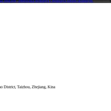
procese, opetovana testiranja i testiranja raznih institucija.
o District, Taizhou, Zhejiang, Kina