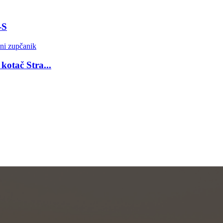
-S
kotač Stra...