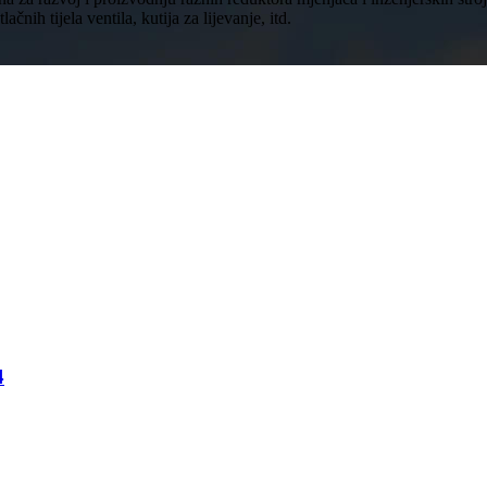
ačnih tijela ventila, kutija za lijevanje, itd.
4