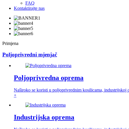
FAQ
Kontaktirajte nas
Primjena
Poljoprivredni mjenjač
Poljoprivredna oprema
Naširoko se koristi u poljoprivrednim kosilicama, industrijskoj 
+
Industrijska oprema