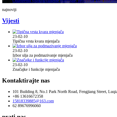
Odabiremo visokokvalitetne materijale, proizvode kroz višestruke 
najnoviji
Vijesti
23-02-
10
Tipična vrsta kvara mjenjača
23-02-
10
Izbor ulja za podmazivanje mjenjača
23-02-
10
Značajke i funkcije mjenjača
Kontaktirajte nas
101 Building 8, No.1 Park North Road, Fengjiang Street, Luqia
+86 13616672358
15818339885@163.com
62 89676996060
prati nas