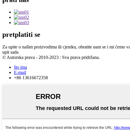
pretplatiti se
Za upite o našim proizvodima ili cjeniku, obratite nam se i mi ćemo va
upit sada
© Autorska prava - 2010-2023 : Sva prava pridržana.
što ima
E-mail
+86 13616672358