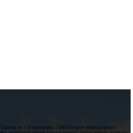
Taizhou, sa 150 zaposlenika, 7000 četvornih metara pogona i
, uključujući: spiralni konusni mjenjač, ​​čelični mjenjač, ​​kohlearni