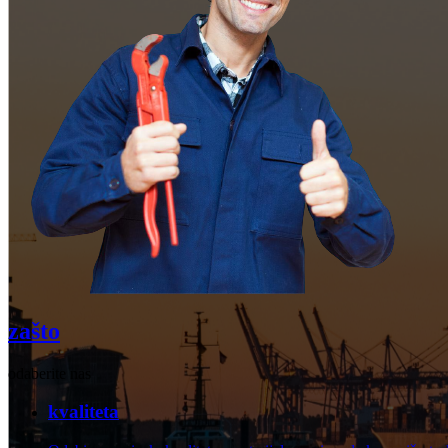
zašto
odaberite nas
kvaliteta