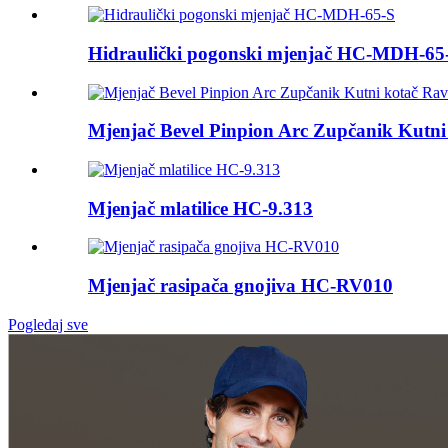
Hidraulički pogonski mjenjač HC-MDH-65
Mjenjač Bevel Pinpion Arc Zupčanik Kutni 
Mjenjač mlatilice HC-9.313
Mjenjač rasipača gnojiva HC-RV010
Pogledaj sve