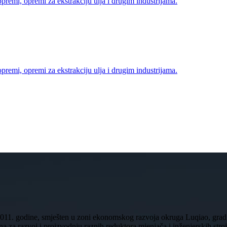
opremi, opremi za ekstrakciju ulja i drugim industrijama.
opremi, opremi za ekstrakciju ulja i drugim industrijama.
11. godine, smješten u zoni ekonomskog razvoja okruga Luqiao, grad 
za razvoj i proizvodnju raznih reduktora mjenjača i inženjerskih strojeva