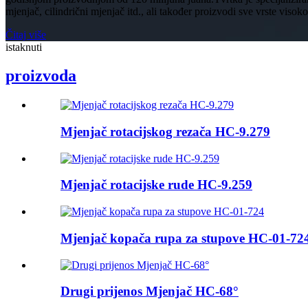
mjenjač, ​​cilindrični mjenjač itd., ali također proizvodi sve vrste visokotl
Čitaj više
istaknuti
proizvoda
Mjenjač rotacijskog rezača HC-9.279
Mjenjač rotacijske rude HC-9.259
Mjenjač kopača rupa za stupove HC-01-72
Drugi prijenos Mjenjač HC-68°