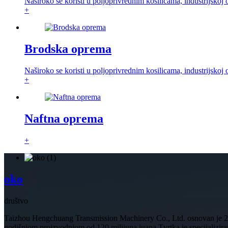
Naširoko se koristi u poljoprivrednim kosilicama, industrijskoj 
+
Brodska oprema
Naširoko se koristi u poljoprivrednim kosilicama, industrijskoj 
+
Naftna oprema
+
oko
društvo
Taizhou Hengchuang Transmission Machinery Co., Ltd. osnovan je 20
godišnjom proizvodnjom od 120 milijuna juana.Tvrtka je specijalizirana 