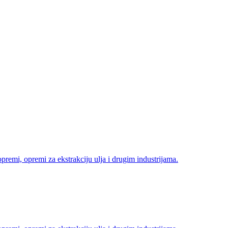
opremi, opremi za ekstrakciju ulja i drugim industrijama.